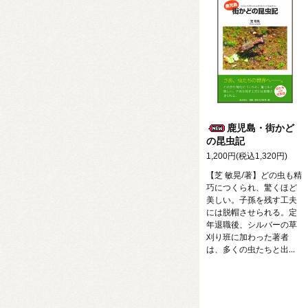
鹿児島・街かど
の昆虫記
1,200円(税込1,320円)
【芝 敏晃/著】どの虫も精
巧につくられ、驚くほど
美しい。子孫を残す工夫
には脱帽させられる。定
年退職後、シルバーの草
刈り班に加わった著者
は、多くの虫たちと出...