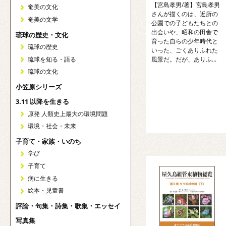
【宮島孝男/著】宮島孝男
奄美の文化
さんが描くのは、近所の
奄美の文学
公園での子どもたちとの
出会いや、昭和の田舎で
琉球の歴史・文化
育った自らの少年時代と
琉球の歴史
いった、ごくありふれた
琉球を知る・語る
風景だ。だが、ありふ...
琉球の文化
小笠原シリーズ
3.11 以降を生きる
原発 人類史上最大の環境問題
環境・社会・未来
子育て・家族・いのち
学び
子育て
病に生きる
絵本・児童書
評論・句集・詩集・歌集・エッセイ
写真集