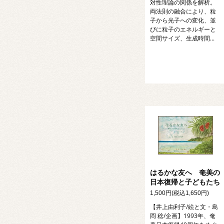
対性理論の関係を解析。
両法則の融合により、粒
子から光子への変化、並
びに粒子のエネルギーと
空間サイズ、生成時間...
はるかな友へ 奄美の
日本復帰と子どもたち
1,500円(税込1,650円)
【井上由利子/絵と文・島
岡 稔/企画】1993年、奄