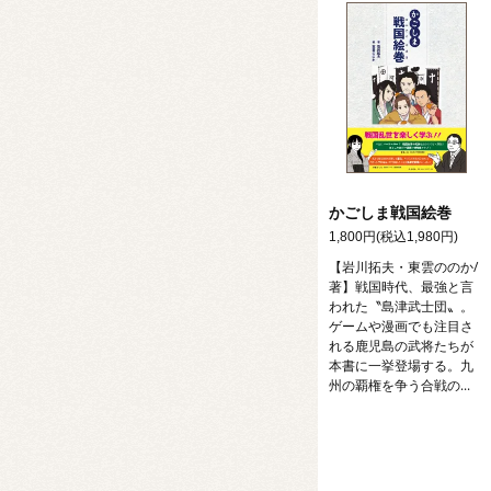
かごしま戦国絵巻
1,800円(税込1,980円)
【岩川拓夫・東雲ののか/
著】戦国時代、最強と言
われた〝島津武士団〟。
ゲームや漫画でも注目さ
れる鹿児島の武将たちが
本書に一挙登場する。九
州の覇権を争う合戦の...