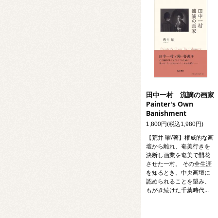
田中一村 流謫の画家
Painter's Own
Banishment
1,800円(税込1,980円)
【荒井 曜/著】権威的な画
壇から離れ、奄美行きを
決断し画業を奄美で開花
させた一村。 その全生涯
を知るとき、中央画壇に
認められることを望み、
もがき続けた千葉時代...