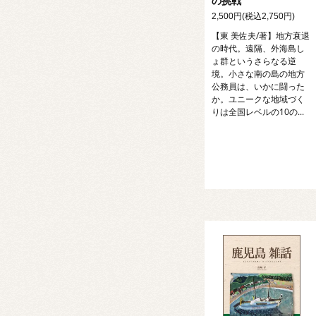
の挑戦
2,500円(税込2,750円)
【東 美佐夫/著】地方衰退
の時代。遠隔、外海島し
ょ群というさらなる逆
境。小さな南の島の地方
公務員は、いかに闘った
か。ユニークな地域づく
りは全国レベルの10の...