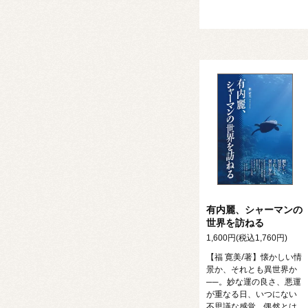
有内麗、シャーマンの
世界を訪ねる
1,600円(税込1,760円)
【福 寛美/著】懐かしい情
景か、それとも異世界か
──。妙な運の良さ、悪運
が重なる日、いつにない
不思議な感覚、偶然とは