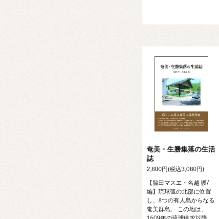
奄美・生勝集落の生活
誌
2,800円(税込3,080円)
【脇田マスエ・名越 護/
編】琉球弧の北部に位置
し、8つの有人島からなる
奄美群島。 この地は、
1609年の琉球侵攻以降、