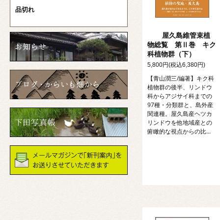
品切れ
屋久島維管束植
物総覧 第Ⅱ巻 キク
科植物群（下）
5,800円(税込6,380円)
【青山潤三/編著】キク科
植物群の後半、リンドウ
科からアジサイ科までの
97種・分類群と、島外産
関連種。屋久島産ヘツカ
リンドウを他地域産との
俯瞰的な視点からの比...