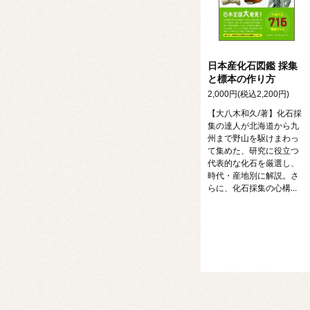
日本産化石図鑑 採集
と標本の作り方
2,000円(税込2,200円)
【大八木和久/著】化石採
集の達人が北海道から九
州まで野山を駆けまわっ
て集めた、研究に役立つ
代表的な化石を厳選し、
時代・産地別に解説。さ
らに、化石採集の心構...