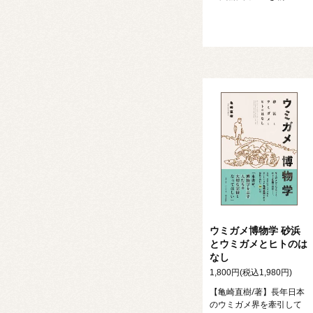
ウミガメ博物学 砂浜
とウミガメとヒトのは
なし
1,800円(税込1,980円)
【亀崎直樹/著】長年日本
のウミガメ界を牽引して