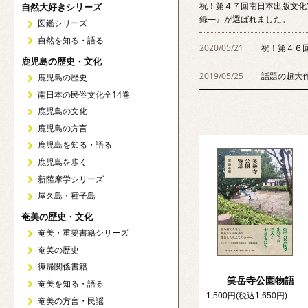
祝！第４７回南日本出版文化
自然大好きシリーズ
録―』が選ばれました。
図鑑シリーズ
自然を知る・語る
2020/05/21
祝！第４６
鹿児島の歴史・文化
2019/05/25
話題の超大
鹿児島の歴史
南日本の民俗文化全14巻
鹿児島の文化
鹿児島の方言
鹿児島を知る・語る
鹿児島を歩く
新薩摩学シリーズ
屋久島・種子島
奄美の歴史・文化
奄美・重要書籍シリーズ
奄美の歴史
復帰関係書籍
笑岳寺公園物語
奄美を知る・語る
1,500円(税込1,650円)
奄美の方言・民謡