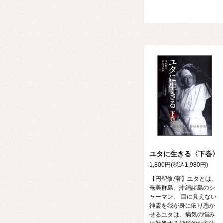
ユタに生きる〈下巻〉
1,800円(税込1,980円)
【円聖修/著】ユタとは、
奄美群島、沖縄諸島のシ
ャーマン。 目に見えない
神霊を我が身に依り憑か
せるユタは、病気の悩み