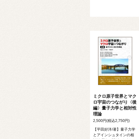
ミクロ原子世界とマク
ロ宇宙のつながり〈後
編〉量子力学と相対性
理論
2,500円(税込2,750円)
【平田好洋/著】量子力学
とアインシュタインの相