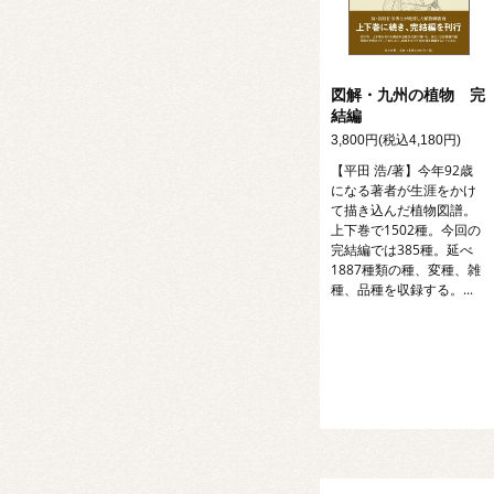
図解・九州の植物 完
結編
3,800円(税込4,180円)
【平田 浩/著】今年92歳
になる著者が生涯をかけ
て描き込んだ植物図譜。
上下巻で1502種。今回の
完結編では385種。延べ
1887種類の種、変種、雑
種、品種を収録する。...