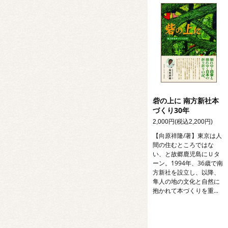
砦の上に 南方新社本
づくり30年
2,000円(税込2,200円)
【向原祥隆/著】東京は人
間の住むところではな
い、と故郷鹿児島にＵタ
ーン。1994年、36歳で南
方新社を設立し、以降、
隼人の地の文化と自然に
抱かれて本づくりを重...