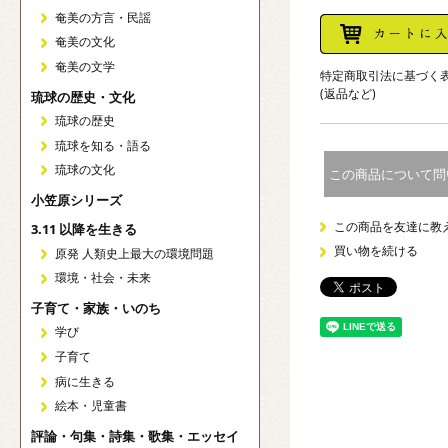
奄美の方言・民謡
奄美の文化
奄美の文学
特定商取引法に基づく
(返品など)
琉球の歴史・文化
琉球の歴史
琉球を知る・語る
琉球の文化
この商品について問
小笠原シリーズ
この商品を友達に教
3.11 以降を生きる
買い物を続ける
原発 人類史上最大の環境問題
環境・社会・未来
子育て・家族・いのち
学び
子育て
病に生きる
絵本・児童書
評論・句集・詩集・歌集・エッセイ