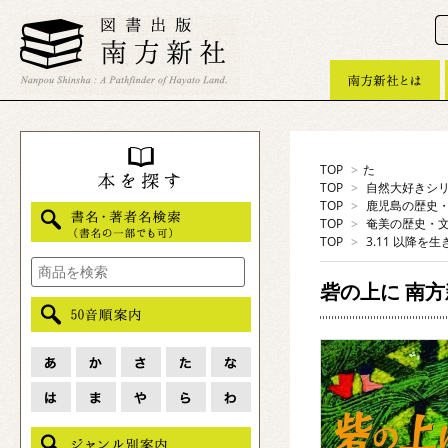
TOP
>
た
TOP
>
自然大好きシ
TOP
>
鹿児島の歴史
TOP
>
奄美の歴史・
TOP
>
3.11 以降を生
砦の上に 南方