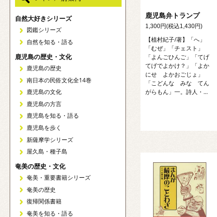
鹿児島弁トランプ
自然大好きシリーズ
1,300円(税込1,430円)
図鑑シリーズ
【植村紀子/著】「へ」
自然を知る・語る
「むぜ」「チェスト」
鹿児島の歴史・文化
「よんごひんご」「てげ
てげでよかけ？」「よか
鹿児島の歴史
にせ よかおごじょ」
南日本の民俗文化全14巻
「こどんな みな てん
がらもん」一。詩人・...
鹿児島の文化
鹿児島の方言
鹿児島を知る・語る
鹿児島を歩く
新薩摩学シリーズ
屋久島・種子島
奄美の歴史・文化
奄美・重要書籍シリーズ
奄美の歴史
復帰関係書籍
奄美を知る・語る