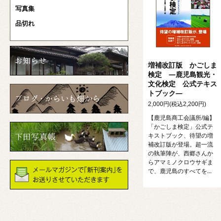
写真集
品切れ
増補改訂版 かごしま
検定 ―鹿児島観光・
文化検定 公式テキス
トブック―
2,000円(税込2,200円)
【鹿児島商工会議所/編】
「かごしま検定」公式テ
キストブック、待望の増
補改訂版が登場。超一流
の執筆陣が、西郷さんか
らアマミノクロウサギま
で、鹿児島のすべてを...