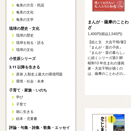
奄美の方言・民謡
奄美の文化
奄美の文学
まんが・薩摩のことわ
ざ
琉球の歴史・文化
1,400円(税込1,540円)
琉球の歴史
【絵と文 大吉千明/著】
琉球を知る・語る
『まんが・昔の子供』
琉球の文化
『まんが・昔の暮らし』
に続くシリーズ第3 弾!
小笠原シリーズ
昭和10 年生まれの漫画
3.11 以降を生きる
家・大吉千明が描くの
は、薩摩のことわざの...
原発 人類史上最大の環境問題
環境・社会・未来
子育て・家族・いのち
学び
子育て
病に生きる
絵本・児童書
評論・句集・詩集・歌集・エッセイ