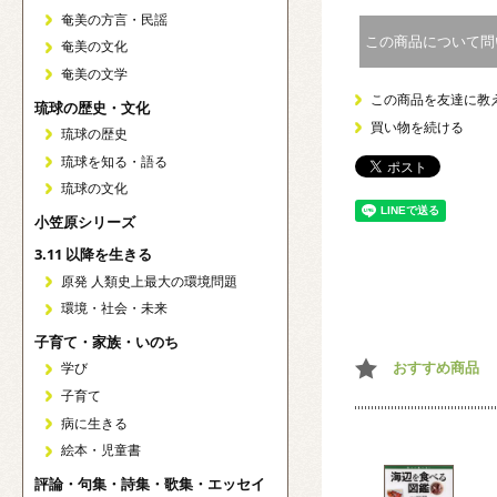
奄美の方言・民謡
この商品について問
奄美の文化
奄美の文学
この商品を友達に教
琉球の歴史・文化
買い物を続ける
琉球の歴史
琉球を知る・語る
琉球の文化
小笠原シリーズ
3.11 以降を生きる
原発 人類史上最大の環境問題
環境・社会・未来
子育て・家族・いのち
おすすめ商品
学び
子育て
病に生きる
絵本・児童書
評論・句集・詩集・歌集・エッセイ