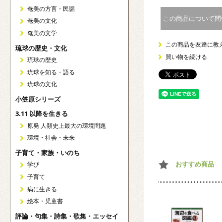
奄美の方言・民謡
この商品について問
奄美の文化
奄美の文学
この商品を友達に教
琉球の歴史・文化
買い物を続ける
琉球の歴史
琉球を知る・語る
琉球の文化
小笠原シリーズ
3.11 以降を生きる
原発 人類史上最大の環境問題
環境・社会・未来
子育て・家族・いのち
おすすめ商品
学び
子育て
病に生きる
絵本・児童書
評論・句集・詩集・歌集・エッセイ