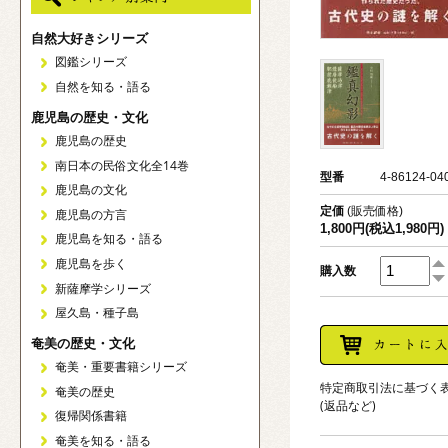
自然大好きシリーズ
図鑑シリーズ
自然を知る・語る
鹿児島の歴史・文化
鹿児島の歴史
南日本の民俗文化全14巻
型番
4-86124-04
鹿児島の文化
定価
(販売価格)
鹿児島の方言
1,800円(税込1,980円)
鹿児島を知る・語る
鹿児島を歩く
購入数
新薩摩学シリーズ
屋久島・種子島
奄美の歴史・文化
奄美・重要書籍シリーズ
特定商取引法に基づく
奄美の歴史
(返品など)
復帰関係書籍
奄美を知る・語る