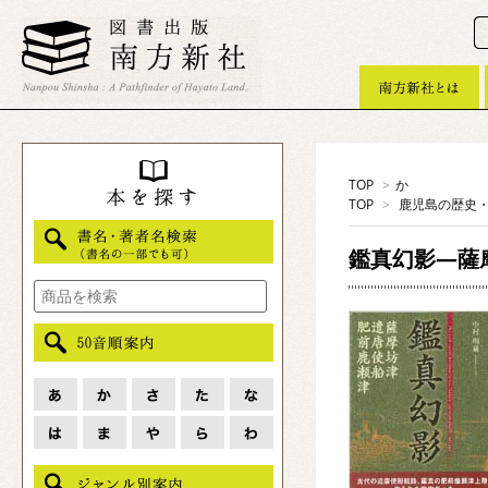
TOP
>
か
TOP
>
鹿児島の歴史
鑑真幻影―薩