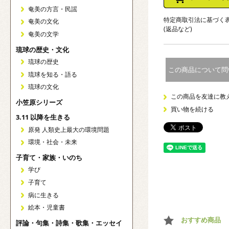
奄美の方言・民謡
特定商取引法に基づく
奄美の文化
(返品など)
奄美の文学
琉球の歴史・文化
琉球の歴史
この商品について問
琉球を知る・語る
琉球の文化
この商品を友達に教
小笠原シリーズ
買い物を続ける
3.11 以降を生きる
原発 人類史上最大の環境問題
環境・社会・未来
子育て・家族・いのち
学び
子育て
病に生きる
絵本・児童書
おすすめ商品
評論・句集・詩集・歌集・エッセイ