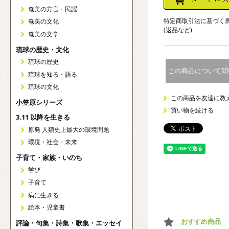
奄美の方言・民謡
特定商取引法に基づく
奄美の文化
(返品など)
奄美の文学
琉球の歴史・文化
琉球の歴史
この商品について問
琉球を知る・語る
琉球の文化
この商品を友達に教
小笠原シリーズ
買い物を続ける
3.11 以降を生きる
原発 人類史上最大の環境問題
環境・社会・未来
子育て・家族・いのち
学び
子育て
病に生きる
絵本・児童書
おすすめ商品
評論・句集・詩集・歌集・エッセイ