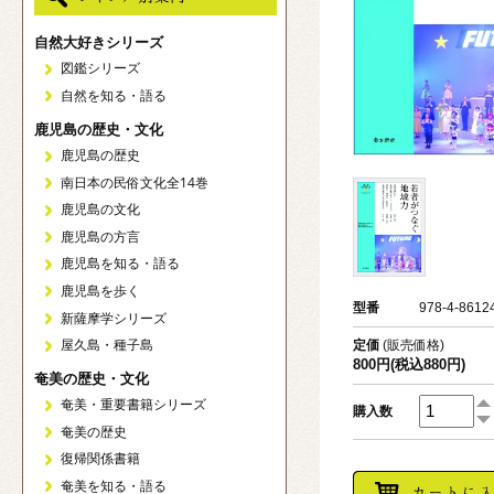
自然大好きシリーズ
図鑑シリーズ
自然を知る・語る
鹿児島の歴史・文化
鹿児島の歴史
南日本の民俗文化全14巻
鹿児島の文化
鹿児島の方言
鹿児島を知る・語る
鹿児島を歩く
型番
978-4-8612
新薩摩学シリーズ
屋久島・種子島
定価
(販売価格)
800円(税込880円)
奄美の歴史・文化
奄美・重要書籍シリーズ
購入数
奄美の歴史
復帰関係書籍
奄美を知る・語る