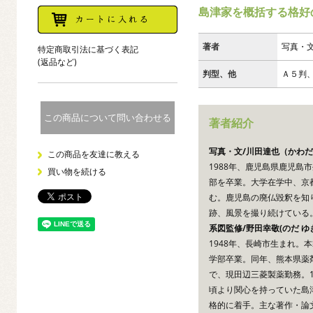
島津家を概括する格好
著者
写真・文
特定商取引法に基づく表記
(返品など)
判型、他
Ａ５判、
この商品について問い合わせる
著者紹介
写真・文/川田達也（かわ
この商品を友達に教える
1988年、鹿児島県鹿児島
買い物を続ける
部を卒業。大学在学中、京
む。鹿児島の廃仏毀釈を知
跡、風景を撮り続けている
系図監修/野田幸敬(のだ ゆ
1948年、長崎市生まれ。
学部卒業。同年、熊本県薬剤
で、現田辺三菱製薬勤務。1
頃より関心を持っていた島
格的に着手。主な著作・論