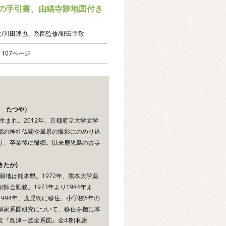
の手引書、由緒寺跡地図付き
/川田達也、系図監修/野田幸敬
107ページ
だ たつや）
市生まれ。2012年、京都府立大学文学
都の神社仏閣や風景の撮影にのめり込
り、卒業後に帰郷。以来鹿児島の古寺
。
きたか)
本籍地は熊本県。1972年、熊本大学薬
師会勤務。1973年より1984年ま
994年、鹿児島に移住。小学校6年の
津家系図研究について、移住を機に本
文『島津一族全系図』全4巻(私家