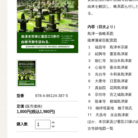
由来を解説し、略系図も付し
る。
内容（目次より）
島津一族略系図
薩摩藩家臣配置図
１ 福昌寺 島津本宗家
２ 紹興寺 重富島津家
３ 能仁寺 加治木島津家
４ 心翁寺 垂水島津家
５ 光台寺 今和泉島津家
６ 大乗寺 日置島津家
７ 真如院 花岡島津家
８ 宗功寺 宮之城島津家
型番
978-4-86124-387-5
９ 龍峯寺 都城島津家
定価
(販売価格)
10 御拝塔墓地 種子島氏
1,800円(税込1,980円)
11 天昌寺 永吉島津家
ほか、本宗家及び重臣23家の
購入数
古寺跡地図一覧