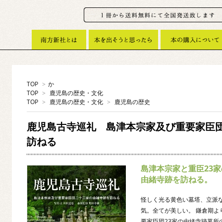
TOP
>
か
TOP
>
鹿児島の歴史・文化
TOP
>
鹿児島の歴史・文化
>
鹿児島の歴史
鹿児島古寺巡礼 島津本宗家及び重要家臣
訪ねる
島津本宗家と重臣23家
由緒寺跡を訪ねる。
怪しく光る黄色い墓塔、立派
気。全てが美しい。 鎌倉期
要家臣団23家の由緒寺跡墓所