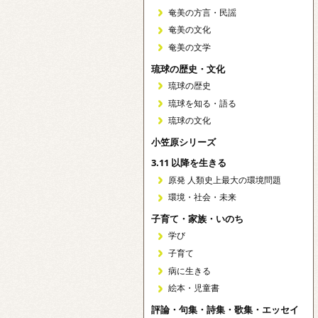
奄美の方言・民謡
奄美の文化
奄美の文学
琉球の歴史・文化
琉球の歴史
琉球を知る・語る
琉球の文化
小笠原シリーズ
3.11 以降を生きる
原発 人類史上最大の環境問題
環境・社会・未来
子育て・家族・いのち
学び
子育て
病に生きる
絵本・児童書
評論・句集・詩集・歌集・エッセイ