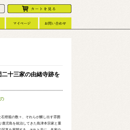
団二十三家の由緒寺跡を
の
な石燈籠の数々、それらが醸し出す雰囲
より鹿児島を統治してきた島津本宗家と重
の写真を展開する。それと共に、各家の