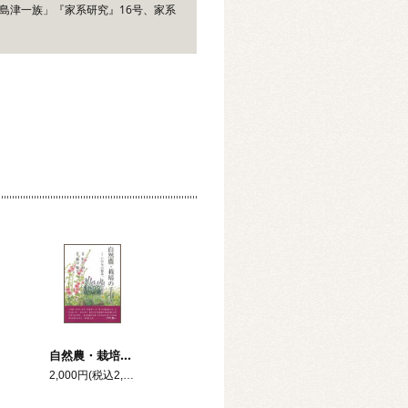
島津一族」『家系研究』16号、家系
自然農・栽培の手引き ―いのちの営み、田畑の営み―
2,000円(税込2,200円)
円)