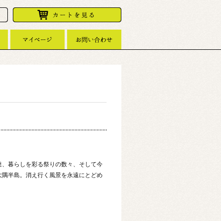
達、暮らしを彩る祭りの数々、そして今
大隅半島。消え行く風景を永遠にとどめ