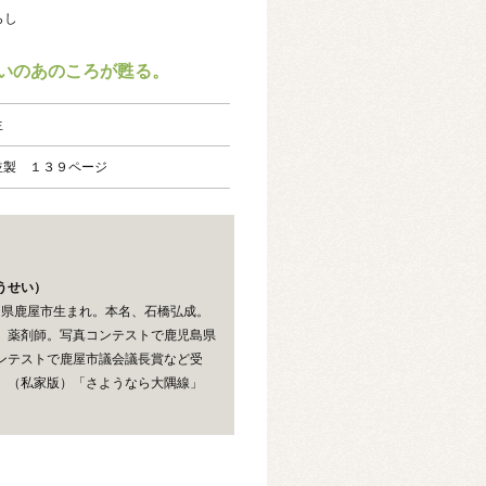
らし
いのあのころが甦る。
生
並製 １３９ページ
うせい）
児島県鹿屋市生まれ。本名、石橋弘成。
。薬剤師。写真コンテストで鹿児島県
ンテストで鹿屋市議会議長賞など受
」（私家版）「さようなら大隅線」