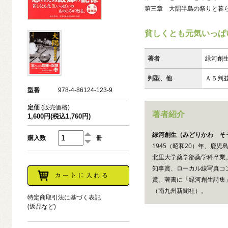
第三章 大隅半島の祭りと暮
貧しくとも元気いっぱ
著者
緑河創
判型、他
Ａ５判
型番
978-4-86124-123-9
定価
(販売価格)
著者紹介
1,600円(税込1,760円)
緑河創生（みどりかわ そ
購入数
冊
1945（昭和20）年、鹿
北里大学薬学部薬学科卒業
知事賞、ローカル線写真コ
賞。著書に「緑河創生詩集
（南九州新聞社）。
特定商取引法に基づく表記
(返品など)