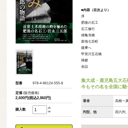
■内容（目次より）
序
肥後の石工
石工修行
雄亀滝橋
新地七百町
薩摩へ
甲突川五石橋
帰郷
余話
集大成・鹿児島五大石
型番
978-4-86124-555-8
今もその名を全国に馳
定価
(販売価格)
2,600円(税込2,860円)
著者
高根一
購入数
判型、他
四六判、