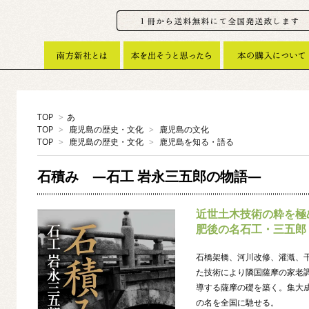
TOP
>
あ
TOP
>
鹿児島の歴史・文化
>
鹿児島の文化
TOP
>
鹿児島の歴史・文化
>
鹿児島を知る・語る
石積み ―石工 岩永三五郎の物語―
近世土木技術の粋を極
肥後の名石工・三五郎
石橋架橋、河川改修、灌漑、
た技術により隣国薩摩の家老
導する薩摩の礎を築く。集大
の名を全国に馳せる。