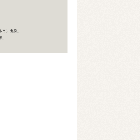
）
本市）出身。
卒。