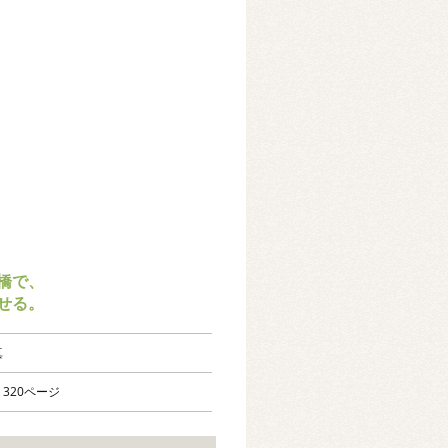
橋で、
せる。
真
320ページ