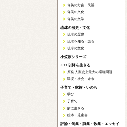
奄美の方言・民謡
奄美の文化
奄美の文学
琉球の歴史・文化
琉球の歴史
琉球を知る・語る
琉球の文化
小笠原シリーズ
3.11 以降を生きる
原発 人類史上最大の環境問題
環境・社会・未来
子育て・家族・いのち
学び
子育て
病に生きる
絵本・児童書
評論・句集・詩集・歌集・エッセイ