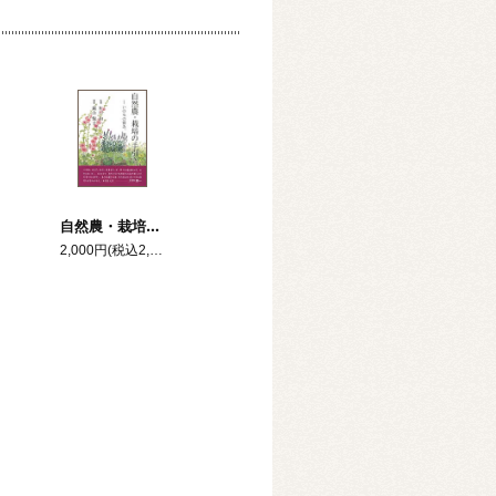
自然農・栽培の手引き ―いのちの営み、田畑の営み―
2,000円(税込2,200円)
円)