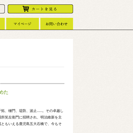
めた
干拓、樋門、堤防、波止……。その卓越し
調所笑左衛門に招聘され、明治維新を主
成ともいえる鹿児島五大石橋で、今もそ