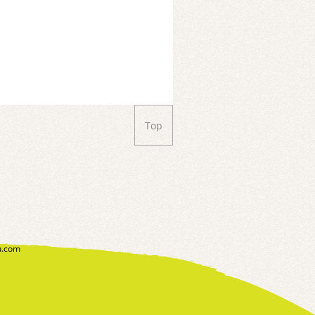
Top
u.com